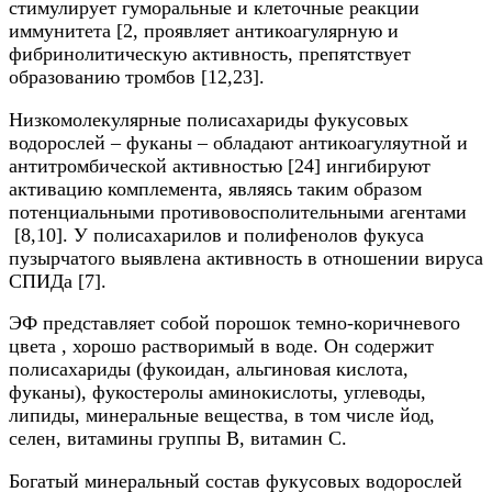
стимулирует гуморальные и клеточные реакции
иммунитета [2, проявляет антикоагулярную и
фибринолитическую активность, препятствует
образованию тромбов [12,23].
Низкомолекулярные полисахариды фукусовых
водорослей – фуканы – обладают антикоагуляyтной и
антитромбической активностью [24] ингибируют
активацию комплемента, являясь таким образом
потенциальными противовосполительными агентами
[8,10]. У полисахарилов и полифенолов фукуса
пузырчатого выявлена активность в отношении вируса
СПИДа [7].
ЭФ представляет собой порошок темно-коричневого
цвета , хорошо растворимый в воде. Он содержит
полисахариды (фукоидан, альгиновая кислота,
фуканы), фукостеролы аминокислоты, углеводы,
липиды, минеральные вещества, в том числе йод,
селен, витамины группы В, витамин С.
Богатый минеральный состав фукусовых водорослей