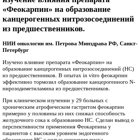
«Феокарпин» на образование
канцерогенных нитрозосоединений
из предшественников.
НИИ онкологии им. Петрова Минздрава РФ, Санкт-
Петербург
Изучено влияние препарата «Феокарпин» на
образование канцерогенных нитрозосоединений (НС)
из предшественников. В опытах in vitro феокарпин
эффективно тормозил образование канцерогенного N-
нирозодиметиламина из предшественников.
При клиническом изучении у 29 больных с
хроническим атрофическом гастритом феокарпин
примерно у половины из них снижал способность
желудочного сока к образованию НС. Сделан вывод о
перспективности применения Феокарпина у
пациентов с высоким уровнем эндогенного
образования НС с целью снижения риска