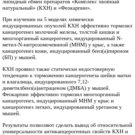
липидный обмен препаратов «Комплекс хвойный
натуральный» (КХН) и «Феокарпин».
При изучении на 5 моделях химически
индуцированных опухолей КХН эффективно тормозил
канцерогенез молочной железы, толстой кишки и
многоорганный канцерогенез, индуцированный N-
метил-N-нитрозомочевиной (МНМ) у крыс, а также
канцерогенез кожи, индуцированный бенз(а)пиреном
(БП) у мышей.
КХН проявил также статически недостоверную
тенденцию к торможению канцерогенеза шейки матки
и влагалища, индуцированного 7,12-
диметилбенз(а)антраценом (ДМБА) у мышей.
Феокарпин эффективно тормозил многоорганный
канцерогенез, индуцированный МНМ у крыс и
канцерогенез легких, индуцированный уретаном у
мышей.
Результаты позволяют сделать вывод об относительной
универсальности антиканцерогенных свойств КХН и