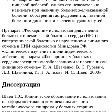
пищевой добавкой, однако его нежелательно
назначать при наличииу больных желчекаменной
болезни, обострения гастродуоденита, язвенной
болезни и дискенизии желчевыводящих путей.
Препарат «Феокарпин» использован для лечения
больных с ишемической болезнью сердца (ИБС) и
гипертонической болезнью с нарушениями липидного
обмена в НИИ кардиологии Минздрава РФ.
«Клиническое изучение гиполипидемического
действия препарата «Феокарпин» у больных c
сердечнососудистыми заболеваниями и нарушениями
липидного обмена»/ И. А. Шевченко, В. С. Гуревич,
Л.В. Шатилина, И. П. Алисова, И. С. Швец, 2000»
Диссертация
Швец Н.С. Клиническое обоснование использования
парафармацевтиков в комплексном лечении
метаболического синдрома у больных старших
возрастных групп . дис: кандидат медицинских наук: